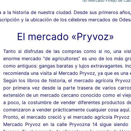
(El Mercado «Viejo de Cab
a
 a la historia de nuestra ciudad. Desde sus primeros años,
 descripción y la ubicación de los célebres mercados de O
a Bandera de Odesa
s del sur de Ucrania
El mercado «Pryvoz»
nitivo en la región de Odesa
os de Ucrania
 de los siglos
es
lógico y étnico en la región de Odesa
cindible hacer en Odesa
Tanto si disfrutas de las compras como si no, una vis
enorme mercado “de agricultores” es uno de los más gra
fía en Odesa: historia y actualidad
 Filarmonía. El Circo
(vinicultura). Odesa. El Sur de Ucrania
indible hacer en Mykolaiv
statales de Ucrania: el Escudo, la Bandera y el Himno
como antiguos: gangas baratas y lujos extravagantes. In
Odesa
s Galerías
mo (los productores de productos alimentarios locales). El 
cindible hacer en Odesa
indible hacer en Lviv (Leópolis)
recomienda una visita al Mercado Pryvoz, ya que es una e
s conocidos de Odesa. Las Clínicas médicas
el dinero ucraniano
Según los libros de historia, el mercado agrícola Pryv
la «lengua de Odesa», que en realidad no existe.
eligiosos
a Ruta del Vino y del Sabor de la Besarabia Ucraniana”
es en Odesa
indible hacer en Lutsk
diplomáticas en Odesa
 de la frontera por extranjeros y personas apátridas
por primera vez desde la parte trasera de varios carros
extensión de un mercado cercano conocido como el viejo
gatos de Odesa
famosos de Odesa
l Sabor del Sur»
os balnearios de la costa de Odesa
indible hacer en Dnipro
lturales nacionales en Odesa
ativa aduanera
a poco, la costumbre de vender diferentes productos de
comenzaron a vender prácticamente cualquier cosa aquí.
a de Odesa
as de Odesa
remo
uáticos. Las piscinas de playa
indible hacer en Kryvyi Rih
público en Odesa. Las estaciones
ante saber sobre el toque de queda
Pronto, el mercado creció y el mercado agrícola Pryvoz s
 famosos de Odesa
Los zoológicos
indible hacer en Zaporiyia
Mercado Pryvoz en la calle Pryvozna 14 sigue siendo
 de Odesa. El aeropuerto
portamiento durante una alerta aérea en Odesa