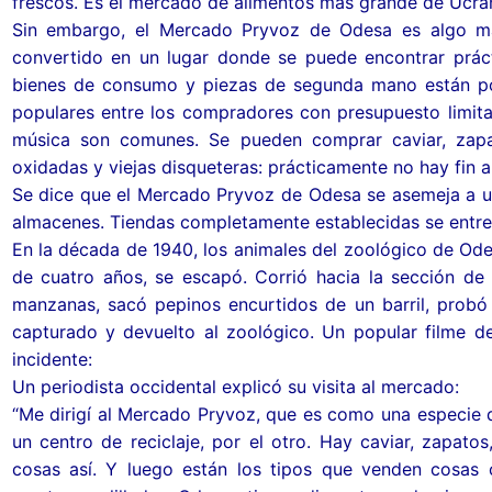
frescos. Es el mercado de alimentos más grande de Ucra
Las Zonas verdes
cturnos de Odesa
indible hacer en la región de Zhytómyr
ransporte urbano. El taxi
e encuentra atrapado bajo los escombros
Sin embargo, el Mercado Pryvoz de Odesa es algo má
convertido en un lugar donde se puede encontrar práct
 centro histórico
egustación
cindible hacer en Umán
l transporte urbano en Odesa
bienes de consumo y piezas de segunda mano están por
populares entre los compradores con presupuesto limita
s. Las composiciones
Odesa
música son comunes. Se pueden comprar caviar, zapat
onumentales de Odesa
merciales y de entretenimiento
oxidadas y viejas disqueteras: prácticamente no hay fin a
Se dice que el Mercado Pryvoz de Odesa se asemeja a un
scaleras y los Descensos
almacenes. Tiendas completamente establecidas se entre
En la década de 1940, los animales del zoológico de Ode
. Los murales
de cuatro años, se escapó. Corrió hacia la sección d
manzanas, sacó pepinos encurtidos de un barril, probó
capturado y devuelto al zoológico. Un popular filme d
incidente:
Un periodista occidental explicó su visita al mercado:
“Me dirigí al Mercado Pryvoz, que es como una especie 
un centro de reciclaje, por el otro. Hay caviar, zapato
cosas así. Y luego están los tipos que venden cosas 