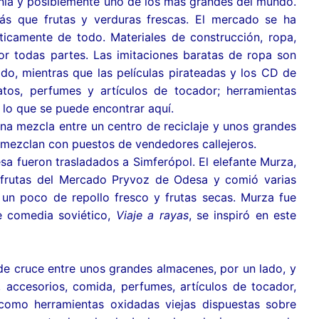
nia y posiblemente uno de los más grandes del mundo.
s que frutas y verduras frescas. El mercado se ha
icamente de todo. Materiales de construcción, ropa,
 todas partes. Las imitaciones baratas de ropa son
do, mientras que las películas pirateadas y los CD de
os, perfumes y artículos de tocador; herramientas
 lo que se puede encontrar aquí.
a mezcla entre un centro de reciclaje y unos grandes
mezclan con puestos de vendedores callejeros.
sa fueron trasladados a Simferópol. El elefante Murza,
e frutas del Mercado Pryvoz de Odesa y comió varias
 un poco de repollo fresco y frutas secas. Murza fue
e comedia soviético,
Viaje a rayas
, se inspiró en este
de cruce entre unos grandes almacenes, por un lado, y
s, accesorios, comida, perfumes, artículos de tocador,
como herramientas oxidadas viejas dispuestas sobre