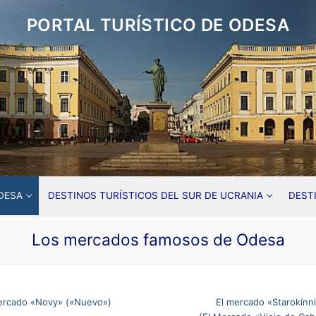
PORTAL TURÍSTICO DE ODESA
DESA
DESTINOS TURÍSTICOS DEL SUR DE UCRANIA
DEST
Los mercados famosos de Odesa
ercado «Novy» («Nuevo»)
El mercado «Starokínn