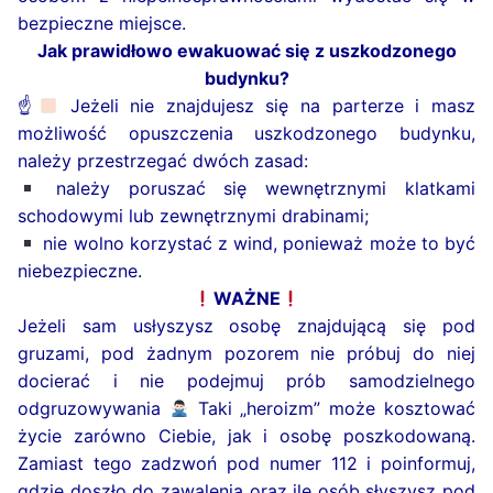
bezpieczne miejsce.
Jak prawidłowo ewakuować się z uszkodzonego
budynku?
☝
Jeżeli nie znajdujesz się na parterze i masz
możliwość opuszczenia uszkodzonego budynku,
należy przestrzegać dwóch zasad:
należy poruszać się wewnętrznymi klatkami
schodowymi lub zewnętrznymi drabinami;
nie wolno korzystać z wind, ponieważ może to być
niebezpieczne.
WAŻNE
Jeżeli sam usłyszysz osobę znajdującą się pod
gruzami, pod żadnym pozorem nie próbuj do niej
docierać i nie podejmuj prób samodzielnego
odgruzowywania
Taki „heroizm” może kosztować
życie zarówno Ciebie, jak i osobę poszkodowaną.
Zamiast tego zadzwoń pod numer 112 i poinformuj,
gdzie doszło do zawalenia oraz ile osób słyszysz pod