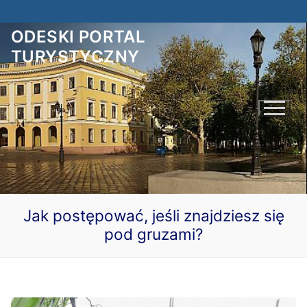
Przejdź
do
ODESKI PORTAL
treści
TURYSTYCZNY
Jak postępować, jeśli znajdziesz się
pod gruzami?
Polski
Українська
Odesa czeka na Ciebie!