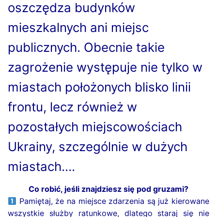
lotniczego w Odesie
oszczędza budynków
Żytomierskim
Trochę o “Języku Odeskim”
Place w historycznym centrum miasta
Sale degustacyjne
Historia transportu miejskiego w Odesie
Jak postępować, jeśli znajdziesz się pod
mieszkalnych ani miejsc
Co koniecznie trzeba zrobić w Humaniu
Galeria zdjęć Odesy
gruzami?
Pomniki. Kompozycje
Kina Odesy
publicznych. Obecnie takie
Monumentalne mosty Odesy
Centra handlowo-rozrywkowe
zagrożenie występuje nie tylko w
Słynne schody i zjazdy
miastach położonych blisko linii
Sztuka uliczna. Murale
frontu, lecz również w
pozostałych miejscowościach
Ukrainy, szczególnie w dużych
miastach….
Co robić, jeśli znajdziesz się pod gruzami?
Pamiętaj, że na miejsce zdarzenia są już kierowane
wszystkie służby ratunkowe, dlatego staraj się nie