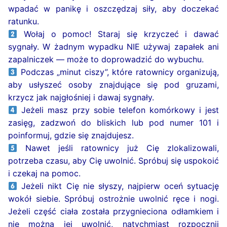
wpadać w panikę i oszczędzaj siły, aby doczekać
ratunku.
Wołaj o pomoc! Staraj się krzyczeć i dawać
sygnały. W żadnym wypadku NIE używaj zapałek ani
zapalniczek — może to doprowadzić do wybuchu.
Podczas „minut ciszy”, które ratownicy organizują,
aby usłyszeć osoby znajdujące się pod gruzami,
krzycz jak najgłośniej i dawaj sygnały.
Jeżeli masz przy sobie telefon komórkowy i jest
zasięg, zadzwoń do bliskich lub pod numer 101 i
poinformuj, gdzie się znajdujesz.
Nawet jeśli ratownicy już Cię zlokalizowali,
potrzeba czasu, aby Cię uwolnić. Spróbuj się uspokoić
i czekaj na pomoc.
Jeżeli nikt Cię nie słyszy, najpierw oceń sytuację
wokół siebie. Spróbuj ostrożnie uwolnić ręce i nogi.
Jeżeli część ciała została przygnieciona odłamkiem i
nie można jej uwolnić, natychmiast rozpocznij