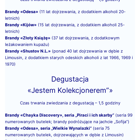
Brandy «Odesa»
(11 lat dojrzewania, z dodatkiem alkoholi 20-
letnich)
Brandy «Kijów»
(15 lat dojrzewania, z dodatkiem alkoholi 25-
letnich)
Brandy «Złoty Książę»
(37 lat dojrzewania, z dodatkowym
leżakowaniem kupażu)
Brandy «Shustov N.L.»
(ponad 40 lat dojrzewania w dębie z
Limousin, z dodatkiem starych odeskich alkoholi z lat 1966, 1969 i
1970)
Degustacja
«Jestem Kolekcjonerem”»
Czas trwania zwiedzania z degustacją – 1,5 godziny
Brandy «Chayka Discovery», seria „Piraci i ich skarby”
(seria 99
numerowanych butelek; brandy podróżujące na jachcie „Sofija”)
Brandy «Odesa», seria „Wielkie Wynalazki”
(seria 75
numerowanych butelek, dojrzewających w dębie z Limousin)