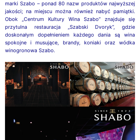
marki Szabo – ponad 80 nazw produktów najwyższej
jakości; na miejscu można również nabyć pamiątki.
Obok „Centrum Kultury Wina Szabo” znajduje się
przytulna restauracja „Szabski Dvoryk”, gdzie
doskonałym dopełnieniem każdego dania są wina
spokojne i musujące, brandy, koniaki oraz wódka
winogronowa Szabo.