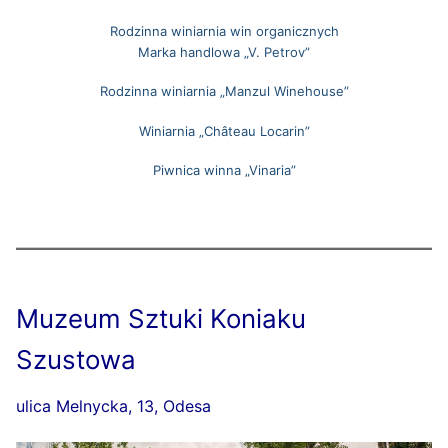
lotniczego w Odesie
Żytomierskim
Trochę o “Języku Odeskim”
Rodzinna winiarnia win organicznych
Place w historycznym centrum miasta
Sale degustacyjne
Historia transportu miejskiego w Odesie
Jak postępować, jeśli znajdziesz się pod
Marka handlowa „V. Petrov”
Co koniecznie trzeba zrobić w Humaniu
Galeria zdjęć Odesy
gruzami?
Pomniki. Kompozycje
Kina Odesy
Rodzinna winiarnia „Manzul Winehouse”
Monumentalne mosty Odesy
Centra handlowo-rozrywkowe
Winiarnia „Château Locarin”
Słynne schody i zjazdy
Piwnica winna „Vinaria”
Sztuka uliczna. Murale
Muzeum Sztuki Koniaku
Szustowa
ulica Melnycka, 13, Odesa