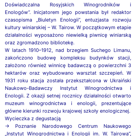
Doświadczalna Rosyjskich Winogrodników i
Enologów”. Inicjatorem jego powstania był redaktor
czasopisma „Biuletyn Enologii”, entuzjasta rozwoju
kultury winiarskiej – W. Tairow. W początkowym etapie
działalności wyposażono niewielką piwnicę winiarską
oraz zgromadzono bibliotekę.
W latach 1910–1912, nad brzegiem Suchego Limanu,
zakończono budowę kompleksu budynków stacji,
założono również winnicę badawczą o powierzchni 3
hektarów oraz wybudowano warsztat szczepień. W
1931 roku stacja została przekształcona w Ukraiński
Naukowo-Badawczy Instytut Winogrodnictwa i
Enologii. Z okazji setnej rocznicy działalności otwarto
muzeum winogrodnictwa i enologii, prezentujące
główne kierunki rozwoju krajowej szkoły enologicznej.
Wycieczka z degustacją
→ Poznanie Narodowego Centrum Naukowego
„Instytut Winogrodnictwa i Enologii im. W. Tairowa”,