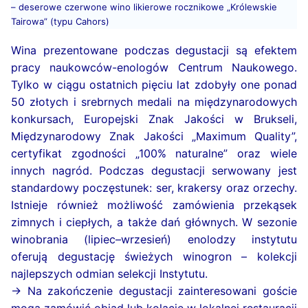
– deserowe czerwone wino likierowe rocznikowe „Królewskie
Tairowa” (typu Cahors)
Wina prezentowane podczas degustacji są efektem
pracy naukowców-enologów Centrum Naukowego.
Tylko w ciągu ostatnich pięciu lat zdobyły one ponad
50 złotych i srebrnych medali na międzynarodowych
konkursach, Europejski Znak Jakości w Brukseli,
Międzynarodowy Znak Jakości „Maximum Quality”,
certyfikat zgodności „100% naturalne” oraz wiele
innych nagród. Podczas degustacji serwowany jest
standardowy poczęstunek: ser, krakersy oraz orzechy.
Istnieje również możliwość zamówienia przekąsek
zimnych i ciepłych, a także dań głównych. W sezonie
winobrania (lipiec–wrzesień) enolodzy instytutu
oferują degustację świeżych winogron – kolekcji
najlepszych odmian selekcji Instytutu.
→ Na zakończenie degustacji zainteresowani goście
mogą zamówić obiad lub kolację w lokalnej restauracji