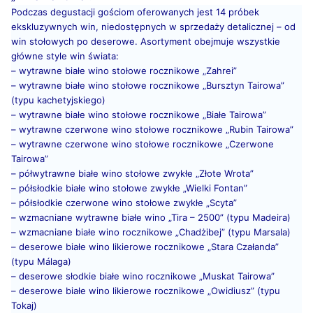
Podczas degustacji gościom oferowanych jest 14 próbek
ekskluzywnych win, niedostępnych w sprzedaży detalicznej – od
win stołowych po deserowe. Asortyment obejmuje wszystkie
główne style win świata:
– wytrawne białe wino stołowe rocznikowe „Zahrei”
– wytrawne białe wino stołowe rocznikowe „Bursztyn Tairowa”
(typu kachetyjskiego)
– wytrawne białe wino stołowe rocznikowe „Białe Tairowa”
– wytrawne czerwone wino stołowe rocznikowe „Rubin Tairowa”
– wytrawne czerwone wino stołowe rocznikowe „Czerwone
Tairowa”
– półwytrawne białe wino stołowe zwykłe „Złote Wrota”
– półsłodkie białe wino stołowe zwykłe „Wielki Fontan”
– półsłodkie czerwone wino stołowe zwykłe „Scyta”
– wzmacniane wytrawne białe wino „Tira – 2500” (typu Madeira)
– wzmacniane białe wino rocznikowe „Chadżibej” (typu Marsala)
– deserowe białe wino likierowe rocznikowe „Stara Czałanda”
(typu Málaga)
– deserowe słodkie białe wino rocznikowe „Muskat Tairowa”
– deserowe białe wino likierowe rocznikowe „Owidiusz” (typu
Tokaj)