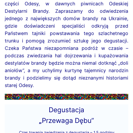
części Odesy, w dawnych piwnicach Odeskiej
Destylarni Brandy. Zapraszamy do odwiedzenia
jednego z największych domów brandy na Ukrainie,
gdzie doświadczeni specjaliści odkryją przed
Państwem tajniki powstawania tego szlachetnego
trunku i pomogą zrozumieć sztukę jego degustacji.
Czeka Państwa niezapomniana podróż w czasie –
podczas zwiedzania hal dojrzewania i kupażowania
destylatów brandy będzie można niemal dotknąć „doli
aniołów”, a my uchylimy kurtynę tajemnicy narodzin
brandy i podzielimy się dotąd nieznanymi historiami
starej Odesy.
Degustacja
„
Przewaga Dębu”
Czas trwania zwiedzania z degustacją – 1,5 godziny