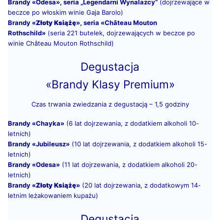
Brandy «Odesa», seria „Legendarni Wynalazcy”
(dojrzewające w
beczce po włoskim winie Gaja Barolo)
Brandy «
Złoty Książę
», seria «Château Mouton
Rothschild»
(seria 221 butelek, dojrzewających w beczce po
winie Château Mouton Rothschild)
Degustacja
«Brandy Klasy Premium»
Czas trwania zwiedzania z degustacją – 1,5 godziny
Brandy «Chayka»
(6 lat dojrzewania, z dodatkiem alkoholi 10-
letnich)
Brandy «Jubileusz»
(10 lat dojrzewania, z dodatkiem alkoholi 15-
letnich)
Brandy «Odesa»
(11 lat dojrzewania, z dodatkiem alkoholi 20-
letnich)
Brandy «
Złoty Książę
»
(20 lat dojrzewania, z dodatkowym 14-
letnim leżakowaniem kupażu)
Degustacja