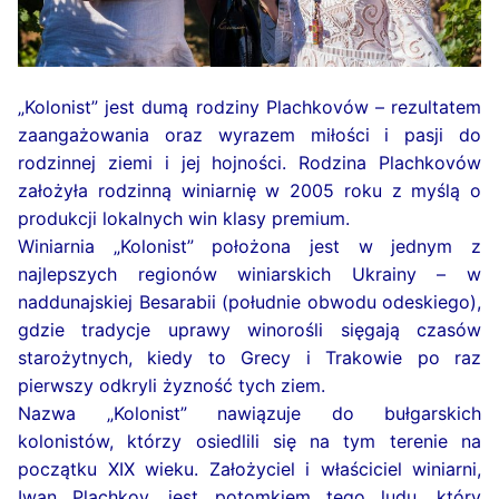
„Kolonist” jest dumą rodziny Plachkovów – rezultatem
zaangażowania oraz wyrazem miłości i pasji do
rodzinnej ziemi i jej hojności. Rodzina Plachkovów
założyła rodzinną winiarnię w 2005 roku z myślą o
produkcji lokalnych win klasy premium.
Winiarnia „Kolonist” położona jest w jednym z
najlepszych regionów winiarskich Ukrainy – w
naddunajskiej Besarabii (południe obwodu odeskiego),
gdzie tradycje uprawy winorośli sięgają czasów
starożytnych, kiedy to Grecy i Trakowie po raz
pierwszy odkryli żyzność tych ziem.
Nazwa „Kolonist” nawiązuje do bułgarskich
kolonistów, którzy osiedlili się na tym terenie na
początku XIX wieku. Założyciel i właściciel winiarni,
Iwan Plachkov, jest potomkiem tego ludu, który