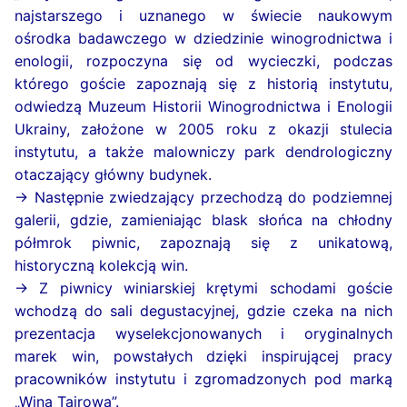
najstarszego i uznanego w świecie naukowym
ośrodka badawczego w dziedzinie winogrodnictwa i
enologii, rozpoczyna się od wycieczki, podczas
którego goście zapoznają się z historią instytutu,
odwiedzą Muzeum Historii Winogrodnictwa i Enologii
Ukrainy, założone w 2005 roku z okazji stulecia
instytutu, a także malowniczy park dendrologiczny
otaczający główny budynek.
→ Następnie zwiedzający przechodzą do podziemnej
galerii, gdzie, zamieniając blask słońca na chłodny
półmrok piwnic, zapoznają się z unikatową,
historyczną kolekcją win.
→ Z piwnicy winiarskiej krętymi schodami goście
wchodzą do sali degustacyjnej, gdzie czeka na nich
prezentacja wyselekcjonowanych i oryginalnych
marek win, powstałych dzięki inspirującej pracy
pracowników instytutu i zgromadzonych pod marką
„Wina Tairowa”.