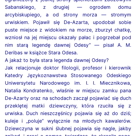
Sabanskiego, z drugiej — ogrodem domu
arcybiskupiego, a od strony morza — stromym
urwiskiem. Pojawił się De-Azarta, upodobał sobie
puste miejsce z widokiem na morze, zburzył chatkę,
wzniosł na jej miejscu okazały pałac i pogrzebał pod
nim starą legendę dawnej Odesy” — pisał A. M.
Deribas w książce Stara Odesa.
A jakaż to była stara legenda dawnej Odesy?
Jak relacjonuje doktor filologii, profesor i kierownik
Katedry Językoznawstwa Stosowanego Odeskiego
Uniwersytetu Narodowego im. I. I. Miecznikowa,
Natalia Kondratenko, właśnie w miejscu zamku pana
De-Azarty oraz na schodach zaczął pojawiać się duch
przeklętej matki dziewczyny, która rzuciła się z
urwiska. Duch nieszczęśnicy pojawia się aż do dziś;
kuleje i „poluje” wyłącznie na młodych kawalerów.
Dziewczyna w sukni ślubnej pojawia się nagle, jakby