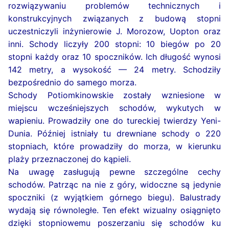
rozwiązywaniu problemów technicznych i
konstrukcyjnych związanych z budową stopni
uczestniczyli inżynierowie J. Morozow, Uopton oraz
inni. Schody liczyły 200 stopni: 10 biegów po 20
stopni każdy oraz 10 spoczników. Ich długość wynosi
142 metry, a wysokość — 24 metry. Schodziły
bezpośrednio do samego morza.
Schody Potiomkinowskie zostały wzniesione w
miejscu wcześniejszych schodów, wykutych w
wapieniu. Prowadziły one do tureckiej twierdzy Yeni-
Dunia. Później istniały tu drewniane schody o 220
stopniach, które prowadziły do morza, w kierunku
plaży przeznaczonej do kąpieli.
Na uwagę zasługują pewne szczególne cechy
schodów. Patrząc na nie z góry, widoczne są jedynie
spoczniki (z wyjątkiem górnego biegu). Balustrady
wydają się równoległe. Ten efekt wizualny osiągnięto
dzięki stopniowemu poszerzaniu się schodów ku