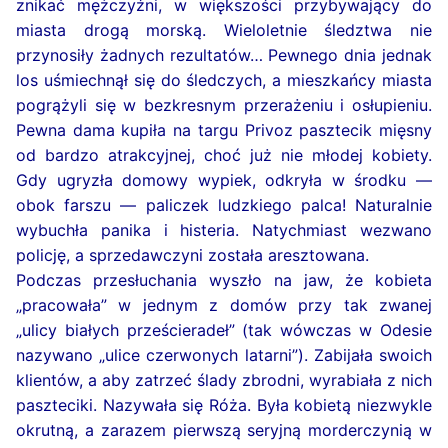
znikać mężczyźni, w większości przybywający do
miasta drogą morską. Wieloletnie śledztwa nie
przynosiły żadnych rezultatów… Pewnego dnia jednak
los uśmiechnął się do śledczych, a mieszkańcy miasta
pogrążyli się w bezkresnym przerażeniu i osłupieniu.
Pewna dama kupiła na targu Privoz pasztecik mięsny
od bardzo atrakcyjnej, choć już nie młodej kobiety.
Gdy ugryzła domowy wypiek, odkryła w środku —
obok farszu — paliczek ludzkiego palca! Naturalnie
wybuchła panika i histeria. Natychmiast wezwano
policję, a sprzedawczyni została aresztowana.
Podczas przesłuchania wyszło na jaw, że kobieta
„pracowała” w jednym z domów przy tak zwanej
„ulicy białych prześcieradeł” (tak wówczas w Odesie
nazywano „ulice czerwonych latarni”). Zabijała swoich
klientów, a aby zatrzeć ślady zbrodni, wyrabiała z nich
paszteciki. Nazywała się Róża. Była kobietą niezwykle
okrutną, a zarazem pierwszą seryjną morderczynią w