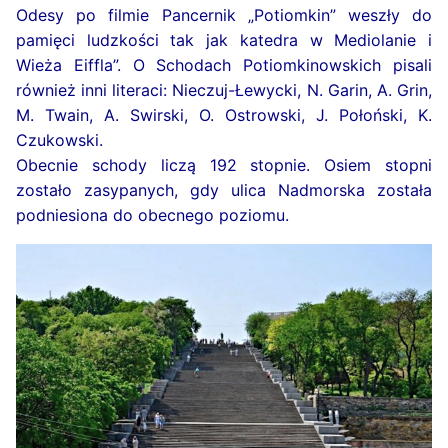
Odesy po filmie Pancernik „Potiomkin” weszły do
pamięci ludzkości tak jak katedra w Mediolanie i
Wieża Eiffla”. O Schodach Potiomkinowskich pisali
również inni literaci: Nieczuj-Łewycki, N. Garin, A. Grin,
M. Twain, A. Swirski, O. Ostrowski, J. Połoński, K.
Czukowski.
Obecnie schody liczą 192 stopnie. Osiem stopni
zostało zasypanych, gdy ulica Nadmorska została
podniesiona do obecnego poziomu.