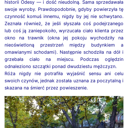
historii Odesy — i dość nieudolną. Sama sprzedawała
swoje wyroby. Prawdopodobnie, gdyby powierzyła tę
czynność komuś innemu, nigdy by jej nie schwytano.
Zeznała również, że jeśli słyszała coś podejrzanego
lub coś ją zaniepokoiło, wyrzucała ciało klienta przez
okno na trawnik (okna jej pokoju wychodziły na
nieoświetloną przestrzeń między budynkiem a
omawianymi schodami). Następnie schodziła na dół i
grzebała ciało na miejscu. Podczas oględzin
odnaleziono szczątki ponad dwudziestu mężczyzn.
Róża nigdy nie potrafiła wyjaśnić sensu ani celu
swoich czynów, jednak została uznana za poczytalną i
skazana na śmierć przez powieszenie.