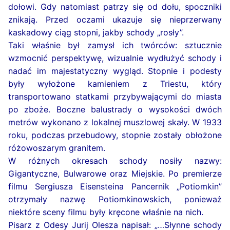
dołowi. Gdy natomiast patrzy się od dołu, spoczniki
znikają. Przed oczami ukazuje się nieprzerwany
kaskadowy ciąg stopni, jakby schody „rosły”.
Taki właśnie był zamysł ich twórców: sztucznie
wzmocnić perspektywę, wizualnie wydłużyć schody i
nadać im majestatyczny wygląd. Stopnie i podesty
były wyłożone kamieniem z Triestu, który
transportowano statkami przybywającymi do miasta
po zboże. Boczne balustrady o wysokości dwóch
metrów wykonano z lokalnej muszlowej skały. W 1933
roku, podczas przebudowy, stopnie zostały obłożone
różowoszarym granitem.
W różnych okresach schody nosiły nazwy:
Gigantyczne, Bulwarowe oraz Miejskie. Po premierze
filmu Sergiusza Eisensteina Pancernik „Potiomkin”
otrzymały nazwę Potiomkinowskich, ponieważ
niektóre sceny filmu były kręcone właśnie na nich.
Pisarz z Odesy Jurij Olesza napisał: „…Słynne schody