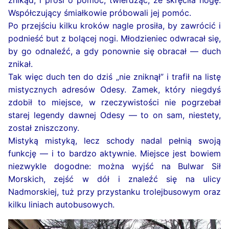
znikąd, i prosi o pomoc, twierdząc, że skręciła nogę.
Współczujący śmiałkowie próbowali jej pomóc.
Po przejściu kilku kroków nagle prosiła, by zawrócić i
podnieść but z bolącej nogi. Młodzieniec odwracał się,
by go odnaleźć, a gdy ponownie się obracał — duch
znikał.
Tak więc duch ten do dziś „nie zniknął” i trafił na listę
mistycznych adresów Odesy. Zamek, który niegdyś
zdobił to miejsce, w rzeczywistości nie pogrzebał
starej legendy dawnej Odesy — to on sam, niestety,
został zniszczony.
Mistyką mistyką, lecz schody nadal pełnią swoją
funkcję — i to bardzo aktywnie. Miejsce jest bowiem
niezwykle dogodne: można wyjść na Bulwar Sił
Morskich, zejść w dół i znaleźć się na ulicy
Nadmorskiej, tuż przy przystanku trolejbusowym oraz
kilku liniach autobusowych.