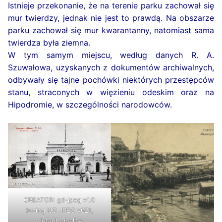
Istnieje przekonanie, że na terenie parku zachował się
mur twierdzy, jednak nie jest to prawdą. Na obszarze
parku zachował się mur kwarantanny, natomiast sama
twierdza była ziemna.
W tym samym miejscu, według danych R. A.
Szuwałowa, uzyskanych z dokumentów archiwalnych,
odbywały się tajne pochówki niektórych przestępców
stanu, straconych w więzieniu odeskim oraz na
Hipodromie, w szczególności narodowców.
CREATOR: gd-jpeg v1.0
(using IJG JPEG v62),
default quality