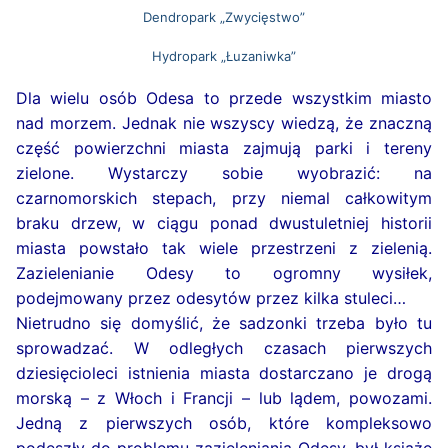
lotniczego w Odesie
Dendropark „Zwycięstwo”
Żytomierskim
Trochę o “Języku Odeskim”
Place w historycznym centrum miasta
Sale degustacyjne
Historia transportu miejskiego w Odesie
Jak postępować, jeśli znajdziesz się pod
Hydropark „Łuzaniwka”
Co koniecznie trzeba zrobić w Humaniu
Galeria zdjęć Odesy
gruzami?
Pomniki. Kompozycje
Kina Odesy
Dla wielu osób Odesa to przede wszystkim miasto
nad morzem. Jednak nie wszyscy wiedzą, że znaczną
Monumentalne mosty Odesy
Centra handlowo-rozrywkowe
część powierzchni miasta zajmują parki i tereny
Słynne schody i zjazdy
zielone. Wystarczy sobie wyobrazić: na
czarnomorskich stepach, przy niemal całkowitym
Sztuka uliczna. Murale
braku drzew, w ciągu ponad dwustuletniej historii
miasta powstało tak wiele przestrzeni z zielenią.
Zazielenianie Odesy to ogromny wysiłek,
podejmowany przez odesytów przez kilka stuleci…
Nietrudno się domyślić, że sadzonki trzeba było tu
sprowadzać. W odległych czasach pierwszych
dziesięcioleci istnienia miasta dostarczano je drogą
morską – z Włoch i Francji – lub lądem, powozami.
Jedną z pierwszych osób, które kompleksowo
podeszły do problemu zazieleniania Odesy, był książę