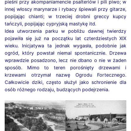
pieśni przy akompaniamencie psalteriów i pili piwo; w
innej włoscy marynarze i rybacy śpiewali przy gitarze,
popijając chianti; w trzeciej drobni greccy kupcy
tańczyli, popijając cypryjską mastykę itd.
Idea utworzenia parku w pobliżu dawnej twierdzy
pojawiła się już na początku lat czterdziestych XIX
wieku. Inicjatywa ta jednak wygasła, podobnie jak
ogród, który powstał niemal spontanicznie. Drzewa
wprawdzie posadzono, lecz nie dbano o nie w żaden
sposób. Mimo to teren porośnięty drzewami i
krzewami otrzymał nazwę Ogrodu Fortecznego.
Całkowicie dziki, często służył jako schronienie dla
osób różnego rodzaju, budzących podejrzenia.