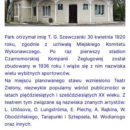
Park otrzymał imię T. G. Szewczenki 30 kwietnia 1920
roku, zgodnie z uchwałą Miejskiego Komitetu
Wykonawczego. Po raz pierwszy stadion
Czarnomorskiej Kompanii Żeglugowej został
zbudowany w 1936 roku i wiąże się z nim nazwiska
wielu wybitnych sportowców.
Na miejscu planowanego stawu wzniesiono Teatr
Zielony, niezwykle popularny wśród publiczności w
latach pięćdziesiątych i sześćdziesiątych XX wieku. Z
teatrem tym związane są nazwiska znanych artystów:
L. Utiôsova, O. Lungströma, E. Piechy, A. Rajkina, W.
Obodzińskiego, Tarapunki i Sztepsela, M. Wodianogo
oraz innych.