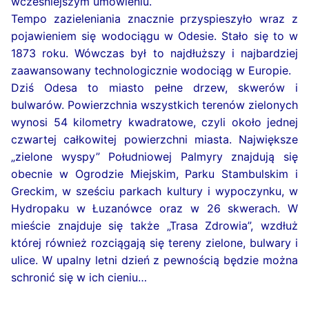
wcześniejszym umówieniu.
Tempo zazieleniania znacznie przyspieszyło wraz z
pojawieniem się wodociągu w Odesie. Stało się to w
1873 roku. Wówczas był to najdłuższy i najbardziej
zaawansowany technologicznie wodociąg w Europie.
Dziś Odesa to miasto pełne drzew, skwerów i
bulwarów. Powierzchnia wszystkich terenów zielonych
wynosi 54 kilometry kwadratowe, czyli około jednej
czwartej całkowitej powierzchni miasta. Największe
„zielone wyspy” Południowej Palmyry znajdują się
obecnie w Ogrodzie Miejskim, Parku Stambulskim i
Greckim, w sześciu parkach kultury i wypoczynku, w
Hydropaku w Łuzanówce oraz w 26 skwerach. W
mieście znajduje się także „Trasa Zdrowia”, wzdłuż
której również rozciągają się tereny zielone, bulwary i
ulice. W upalny letni dzień z pewnością będzie można
schronić się w ich cieniu…