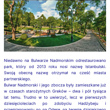
Niedawno na Bulwarze Nadmorskim odrestaurowano
park, który od 2013 roku nosi nazwę Istanbulski.
Swoją obecną nazwę otrzymał na cześć miasta
partnerskiego.
Bulwar Nadmorski i jego zbocza były zamieszkane już
w czasach starożytnych Greków – dwa i pół tysiąca
lat temu. Trudno w to uwierzyć, lecz w pierwszych
dziesięcioleciach po zdobyciu Hadżybeju i
przemianowaniu go na Odesę, na terenie dzisiejszego