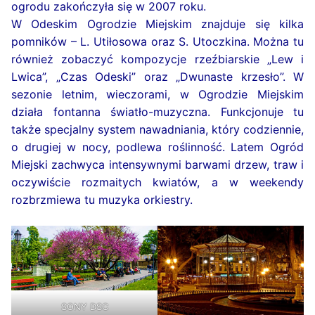
ogrodu zakończyła się w 2007 roku.
W Odeskim Ogrodzie Miejskim znajduje się kilka
pomników – L. Utiłosowa oraz S. Utoczkina. Można tu
również zobaczyć kompozycje rzeźbiarskie „Lew i
Lwica”, „Czas Odeski” oraz „Dwunaste krzesło”. W
sezonie letnim, wieczorami, w Ogrodzie Miejskim
działa fontanna światło-muzyczna. Funkcjonuje tu
także specjalny system nawadniania, który codziennie,
o drugiej w nocy, podlewa roślinność. Latem Ogród
Miejski zachwyca intensywnymi barwami drzew, traw i
oczywiście rozmaitych kwiatów, a w weekendy
rozbrzmiewa tu muzyka orkiestry.
SONY DSC