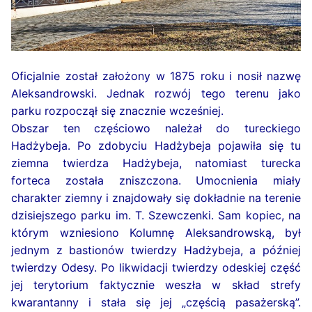
Oficjalnie został założony w 1875 roku i nosił nazwę
Aleksandrowski. Jednak rozwój tego terenu jako
parku rozpoczął się znacznie wcześniej.
Obszar ten częściowo należał do tureckiego
Hadżybeja. Po zdobyciu Hadżybeja pojawiła się tu
ziemna twierdza Hadżybeja, natomiast turecka
forteca została zniszczona. Umocnienia miały
charakter ziemny i znajdowały się dokładnie na terenie
dzisiejszego parku im. T. Szewczenki. Sam kopiec, na
którym wzniesiono Kolumnę Aleksandrowską, był
jednym z bastionów twierdzy Hadżybeja, a później
twierdzy Odesy. Po likwidacji twierdzy odeskiej część
jej terytorium faktycznie weszła w skład strefy
kwarantanny i stała się jej „częścią pasażerską”.