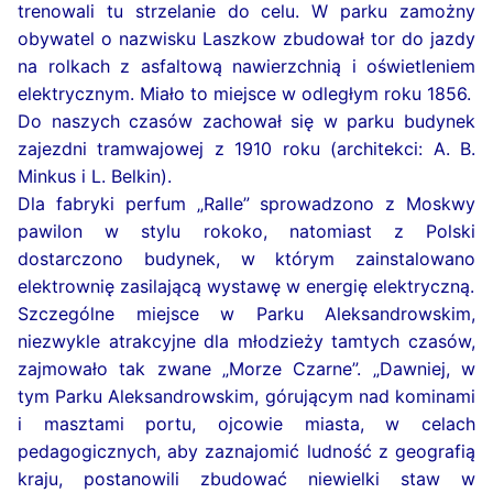
trenowali tu strzelanie do celu. W parku zamożny
obywatel o nazwisku Laszkow zbudował tor do jazdy
na rolkach z asfaltową nawierzchnią i oświetleniem
elektrycznym. Miało to miejsce w odległym roku 1856.
Do naszych czasów zachował się w parku budynek
zajezdni tramwajowej z 1910 roku (architekci: A. B.
Minkus i L. Belkin).
Dla fabryki perfum „Ralle” sprowadzono z Moskwy
pawilon w stylu rokoko, natomiast z Polski
dostarczono budynek, w którym zainstalowano
elektrownię zasilającą wystawę w energię elektryczną.
Szczególne miejsce w Parku Aleksandrowskim,
niezwykle atrakcyjne dla młodzieży tamtych czasów,
zajmowało tak zwane „Morze Czarne”. „Dawniej, w
tym Parku Aleksandrowskim, górującym nad kominami
i masztami portu, ojcowie miasta, w celach
pedagogicznych, aby zaznajomić ludność z geografią
kraju, postanowili zbudować niewielki staw w