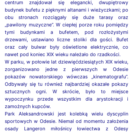
centrum znajdował się elegancki, dwupiętrowy
budynek bufetu z pięknymi altanami i wieżyczkami; po
obu stronach rozciągały się duże tarasy oraz
„pawilony muzyczne”. W ciepłej porze roku pomiędzy
tymi budynkami a bufetem, pod rozłożystymi
drzewami, ustawiano liczne stoliki dla gości. Bufet
oraz cały bulwar były oświetlone elektrycznie, co
nawet pod koniec XIX wieku należało do rzadkości.
W parku, w połowie lat dziewięćdziesiątych XIX wieku,
zorganizowano jedne z pierwszych w Odesie
pokazów nowatorskiego wówczas „kinematografu”.
Odbywały się tu również najbardziej okazałe pokazy
sztucznych ogni. W skrócie, było to miejsce
wypoczynku przede wszystkim dla arystokracji i
zamożnych kupców.
Park Aleksandrowski jest kolebką wielu dyscyplin
sportowych w Odesie. Niemal od momentu założenia
osady Langeron miłośnicy łowiectwa z Odesy