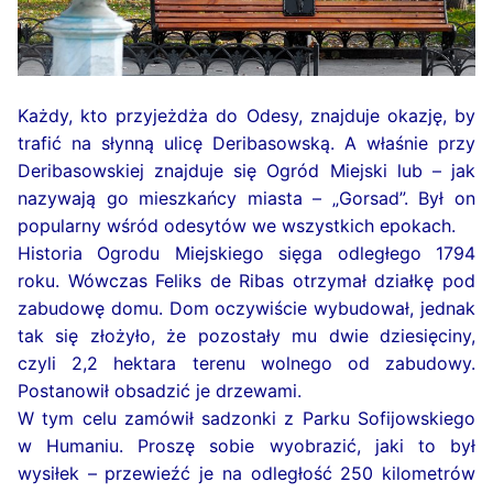
Każdy, kto przyjeżdża do Odesy, znajduje okazję, by
trafić na słynną ulicę Deribasowską. A właśnie przy
Deribasowskiej znajduje się Ogród Miejski lub – jak
nazywają go mieszkańcy miasta – „Gorsad”. Był on
popularny wśród odesytów we wszystkich epokach.
Historia Ogrodu Miejskiego sięga odległego 1794
roku. Wówczas Feliks de Ribas otrzymał działkę pod
zabudowę domu. Dom oczywiście wybudował, jednak
tak się złożyło, że pozostały mu dwie dziesięciny,
czyli 2,2 hektara terenu wolnego od zabudowy.
Postanowił obsadzić je drzewami.
W tym celu zamówił sadzonki z Parku Sofijowskiego
w Humaniu. Proszę sobie wyobrazić, jaki to był
wysiłek – przewieźć je na odległość 250 kilometrów