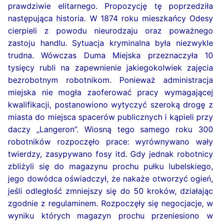
prawdziwie elitarnego. Propozycję tę poprzedziła
następująca historia. W 1874 roku mieszkańcy Odesy
cierpieli z powodu nieurodzaju oraz poważnego
zastoju handlu. Sytuacja kryminalna była niezwykle
trudna. Wówczas Duma Miejska przeznaczyła 10
tysięcy rubli na zapewnienie jakiegokolwiek zajęcia
bezrobotnym robotnikom. Ponieważ administracja
miejska nie mogła zaoferować pracy wymagającej
kwalifikacji, postanowiono wytyczyć szeroką drogę z
miasta do miejsca spacerów publicznych i kąpieli przy
daczy „Langeron”. Wiosną tego samego roku 300
robotników rozpoczęło prace: wyrównywano wały
twierdzy, zasypywano fosy itd. Gdy jednak robotnicy
zbliżyli się do magazynu prochu pułku lubelskiego,
jego dowódca oświadczył, że nakaże otworzyć ogień,
jeśli odległość zmniejszy się do 50 kroków, działając
zgodnie z regulaminem. Rozpoczęły się negocjacje, w
wyniku których magazyn prochu przeniesiono w