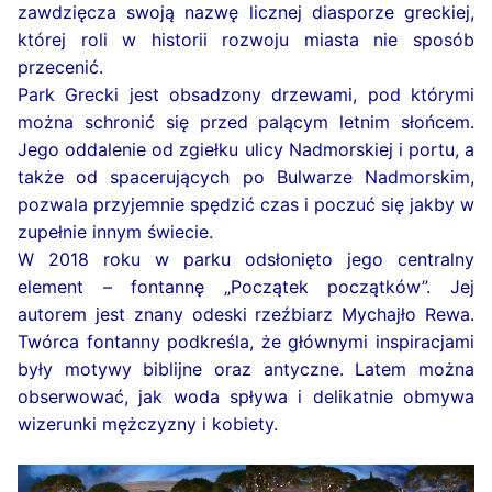
zawdzięcza swoją nazwę licznej diasporze greckiej,
której roli w historii rozwoju miasta nie sposób
przecenić.
Park Grecki jest obsadzony drzewami, pod którymi
można schronić się przed palącym letnim słońcem.
Jego oddalenie od zgiełku ulicy Nadmorskiej i portu, a
także od spacerujących po Bulwarze Nadmorskim,
pozwala przyjemnie spędzić czas i poczuć się jakby w
zupełnie innym świecie.
W 2018 roku w parku odsłonięto jego centralny
element – fontannę „Początek początków”. Jej
autorem jest znany odeski rzeźbiarz Mychajło Rewa.
Twórca fontanny podkreśla, że głównymi inspiracjami
były motywy biblijne oraz antyczne. Latem można
obserwować, jak woda spływa i delikatnie obmywa
wizerunki mężczyzny i kobiety.