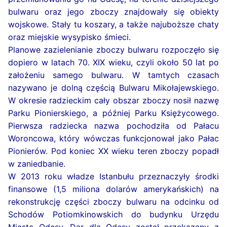
bulwaru oraz jego zboczy znajdowały się obiekty
wojskowe. Stały tu koszary, a także najuboższe chaty
oraz miejskie wysypisko śmieci.
Planowe zazielenianie zboczy bulwaru rozpoczęło się
dopiero w latach 70. XIX wieku, czyli około 50 lat po
założeniu samego bulwaru. W tamtych czasach
nazywano je dolną częścią Bulwaru Mikołajewskiego.
W okresie radzieckim cały obszar zboczy nosił nazwę
Parku Pionierskiego, a później Parku Księżycowego.
Pierwsza radziecka nazwa pochodziła od Pałacu
Woroncowa, który wówczas funkcjonował jako Pałac
Pionierów. Pod koniec XX wieku teren zboczy popadł
w zaniedbanie.
W 2013 roku władze Istanbułu przeznaczyły środki
finansowe (1,5 miliona dolarów amerykańskich) na
rekonstrukcję części zboczy bulwaru na odcinku od
Schodów Potiomkinowskich do budynku Urzędu