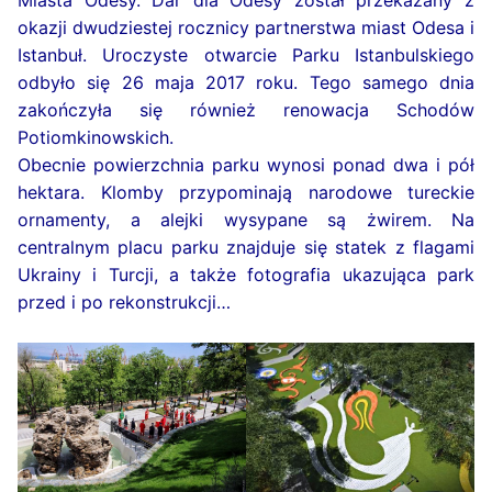
Miasta Odesy. Dar dla Odesy został przekazany z
okazji dwudziestej rocznicy partnerstwa miast Odesa i
Istanbuł. Uroczyste otwarcie Parku Istanbulskiego
odbyło się 26 maja 2017 roku. Tego samego dnia
zakończyła się również renowacja Schodów
Potiomkinowskich.
Obecnie powierzchnia parku wynosi ponad dwa i pół
hektara. Klomby przypominają narodowe tureckie
ornamenty, a alejki wysypane są żwirem. Na
centralnym placu parku znajduje się statek z flagami
Ukrainy i Turcji, a także fotografia ukazująca park
przed i po rekonstrukcji…