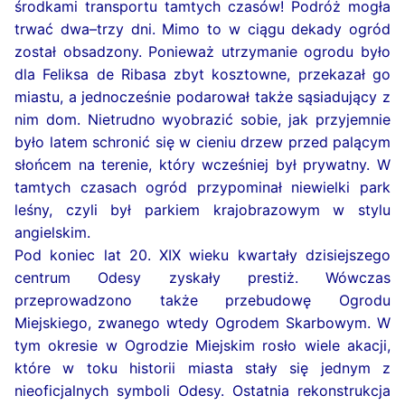
środkami transportu tamtych czasów! Podróż mogła
trwać dwa–trzy dni. Mimo to w ciągu dekady ogród
został obsadzony. Ponieważ utrzymanie ogrodu było
dla Feliksa de Ribasa zbyt kosztowne, przekazał go
miastu, a jednocześnie podarował także sąsiadujący z
nim dom. Nietrudno wyobrazić sobie, jak przyjemnie
było latem schronić się w cieniu drzew przed palącym
słońcem na terenie, który wcześniej był prywatny. W
tamtych czasach ogród przypominał niewielki park
leśny, czyli był parkiem krajobrazowym w stylu
angielskim.
Pod koniec lat 20. XIX wieku kwartały dzisiejszego
centrum Odesy zyskały prestiż. Wówczas
przeprowadzono także przebudowę Ogrodu
Miejskiego, zwanego wtedy Ogrodem Skarbowym. W
tym okresie w Ogrodzie Miejskim rosło wiele akacji,
które w toku historii miasta stały się jednym z
nieoficjalnych symboli Odesy. Ostatnia rekonstrukcja