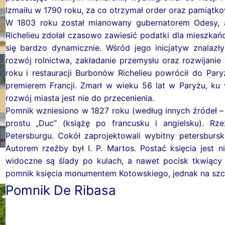
Izmaiłu w 1790 roku, za co otrzymał order oraz pamiątk
kumby
arki zoologiczne
 trzeba zrobić w Zaporożu
e. Lotnisko
owania podczas alarmu lotniczego w Odesie
W 1803 roku został mianowany gubernatorem Odesy, a
yku Odeskim”
Richelieu zdołał czasowo zawiesić podatki dla mieszkań
zielone
 nocne
 trzeba zrobić w obwodzie Żytomierskim
tu miejskiego. Taksówki
, jeśli znajdziesz się pod gruzami?
się bardzo dynamicznie. Wśród jego inicjatyw znalazły 
Odesy
rycznym centrum miasta
yjne
 trzeba zrobić w Humaniu
portu miejskiego w Odesie
rozwój rolnictwa, zakładanie przemysłu oraz rozwijanie 
roku i restauracji Burbonów Richelieu powrócił do Par
ozycje
premierem Francji. Zmarł w wieku 56 lat w Paryżu, k
rozwój miasta jest nie do przecenienia.
 mosty Odesy
owo-rozrywkowe
Pomnik wzniesiono w 1827 roku (według innych źródeł 
prostu „Duc” (książę po francusku i angielsku). R
i zjazdy
Petersburgu. Cokół zaprojektowali wybitny petersburski 
. Murale
Autorem rzeźby był I. P. Martos. Postać księcia jest
widoczne są ślady po kulach, a nawet pocisk tkwiący
pomnik księcia monumentem Kotowskiego, jednak na szcz
Pomnik De Ribasa