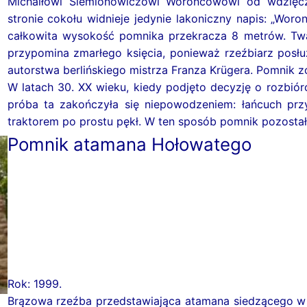
Michaiłowi Siemionowiczowi Woroncowowi od wdzięcz
stronie cokołu widnieje jedynie lakoniczny napis: „Wor
całkowita wysokość pomnika przekracza 8 metrów. Tw
przypomina zmarłego księcia, ponieważ rzeźbiarz pos
autorstwa berlińskiego mistrza Franza Krügera. Pomnik zo
W latach 30. XX wieku, kiedy podjęto decyzję o rozbió
próba ta zakończyła się niepowodzeniem: łańcuch p
traktorem po prostu pękł. W ten sposób pomnik pozostał
Pomnik atamana Hołowatego
Rok: 1999.
Brązowa rzeźba przedstawiająca atamana siedzącego w 