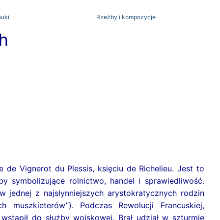
auki
Rzeźby i kompozycje
h
eżu Morza
ie Ukrainy
 Vignerot du Plessis, księciu de Richelieu. Jest to
owe
y symbolizujące rolnictwo, handel i sprawiedliwość.
 w jednej z najsłynniejszych arystokratycznych rodzin
h muszkieterów”). Podczas Rewolucji Francuskiej,
wstąpił do służby wojskowej. Brał udział w szturmie