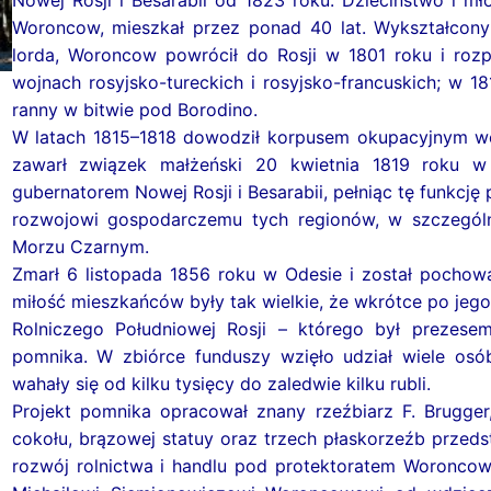
Nowej Rosji i Besarabii od 1823 roku. Dzieciństwo i mło
Woroncow, mieszkał przez ponad 40 lat. Wykształcony
lorda, Woroncow powrócił do Rosji w 1801 roku i roz
wojnach rosyjsko-tureckich i rosyjsko-francuskich; w 1
ranny w bitwie pod Borodino.
W latach 1815–1818 dowodził korpusem okupacyjnym we F
zawarł związek małżeński 20 kwietnia 1819 roku w
gubernatorem Nowej Rosji i Besarabii, pełniąc tę funkcję
rozwojowi gospodarczemu tych regionów, w szczególno
Morzu Czarnym.
Zmarł 6 listopada 1856 roku w Odesie i został pochowa
miłość mieszkańców były tak wielkie, że wkrótce po je
Rolniczego Południowej Rosji – którego był prezese
pomnika. W zbiórce funduszy wzięło udział wiele os
wahały się od kilku tysięcy do zaledwie kilku rubli.
Projekt pomnika opracował znany rzeźbiarz F. Brugger
cokołu, brązowej statuy oraz trzech płaskorzeźb przed
rozwój rolnictwa i handlu pod protektoratem Woroncow