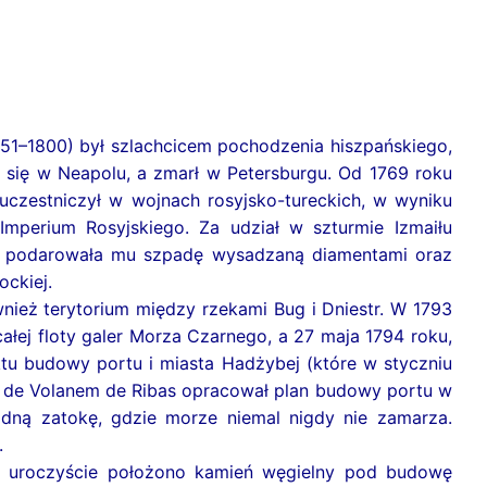
751–1800) był szlachcicem pochodzenia hiszpańskiego,
 się w Neapolu, a zmarł w Petersburgu. Od 1769 roku
uczestniczył w wojnach rosyjsko-tureckich, w wyniku
Imperium Rosyjskiego. Za udział w szturmie Izmaiłu
II podarowała mu szpadę wysadzaną diamentami oraz
ckiej.
wnież terytorium między rzekami Bug i Dniestr. W 1793
łej floty galer Morza Czarnego, a 27 maja 1794 roku,
ektu budowy portu i miasta Hadżybej (które w styczniu
z de Volanem de Ribas opracował plan budowy portu w
dną zatokę, gdzie morze niemal nigdy nie zamarza.
.
go) uroczyście położono kamień węgielny pod budowę