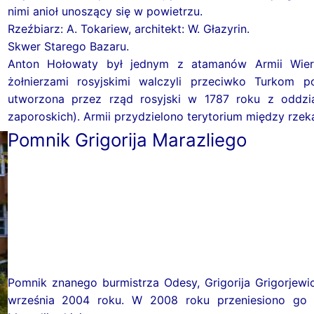
nimi anioł unoszący się w powietrzu.
Rzeźbiarz: A. Tokariew, architekt: W. Głazyrin.
Skwer Starego Bazaru.
Anton Hołowaty był jednym z atamanów Armii Wier
żołnierzami rosyjskimi walczyli przeciwko Turkom 
utworzona przez rząd rosyjski w 1787 roku z oddzi
zaporoskich). Armii przydzielono terytorium między rzek
Pomnik Grigorija Marazliego
Pomnik znanego burmistrza Odesy, Grigorija Grigorjewi
września 2004 roku. W 2008 roku przeniesiono go w