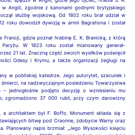
dość spędził w Anglii, gdzie jego ojciec, hrabia S. R.
 w Anglii, zgodnie z kanonami godnymi brytyjskiego
począł służbę wojskową. Od 1802 roku brał udział w
812 roku dowodził dywizją w armii Bagrationa i został
rancji, gdzie poznał hrabinę E. K. Branicką, z którą
 Paryżu. W 1823 roku został mianowany generał-
 przez 21 lat. Znaczną część swoich wysiłków poświęcił
ści Odesy i Krymu, a także organizacji żeglugi na
ny w pobliskiej katedrze. Jego autorytet, szacunek i
go śmierci, na nadzwyczajnym posiedzeniu Towarzystwa
m – jednogłośnie podjęto decyzję o wzniesieniu mu
ób; zgromadzono 37 000 rubli, przy czym darowizny
, a architektem był F. Boffo. Monument składa się z
stawiających bitwę pod Craonne, zdobycie Warny oraz
a. Planowany napis brzmiał: „Jego Wysokości księciu