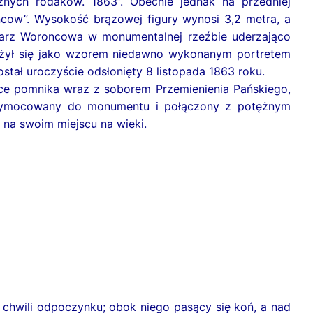
nych rodaków. 1863”. Obecnie jednak na przedniej
oncow”. Wysokość brązowej figury wynosi 3,2 metra, a
arz Woroncowa w monumentalnej rzeźbie uderzająco
łużył się jako wzorem niedawno wykonanym portretem
stał uroczyście odsłonięty 8 listopada 1863 roku.
rce pomnika wraz z soborem Przemienienia Pańskiego,
rzymocowany do monumentu i połączony z potężnym
 na swoim miejscu na wieki.
chwili odpoczynku; obok niego pasący się koń, a nad