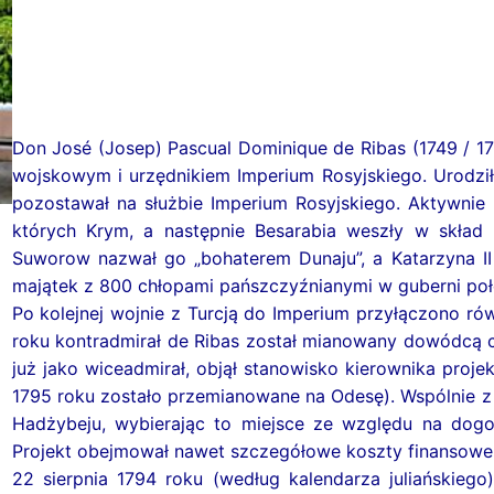
Don José (Josep) Pascual Dominique de Ribas (1749 / 1
wojskowym i urzędnikiem Imperium Rosyjskiego. Urodził
pozostawał na służbie Imperium Rosyjskiego. Aktywnie 
których Krym, a następnie Besarabia weszły w skład 
Suworow nazwał go „bohaterem Dunaju”, a Katarzyna 
majątek z 800 chłopami pańszczyźnianymi w guberni poło
Po kolejnej wojnie z Turcją do Imperium przyłączono ró
roku kontradmirał de Ribas został mianowany dowódcą ca
już jako wiceadmirał, objął stanowisko kierownika proj
1795 roku zostało przemianowane na Odesę). Wspólnie 
Hadżybeju, wybierając to miejsce ze względu na dogo
Projekt obejmował nawet szczegółowe koszty finansowe
22 sierpnia 1794 roku (według kalendarza juliańskie