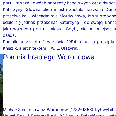
portu, stoczni, dwóch nabrzeży handlowych oraz dwóch c
Katarzyny. Główna ulica miasta została nazwana Deri
przeciwnika – wiceadmirała Mordwinowa, który propon
udało się jednak przekonać Katarzynę II do swojej kon
jako ważnego portu i miasta. Gdyby nie on, miejsce t
osadą.
Pomnik odsłonięto 2 września 1994 roku, na początku 
Kniazik, a architektem – W. L. Głazyrin.
Pomnik hrabiego Woroncowa
Michaił Siemionowicz Woroncow (1782–1856) był wybit