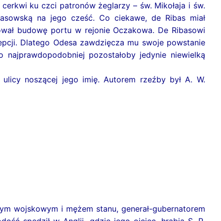
erkwi ku czci patronów żeglarzy – św. Mikołaja i św.
basowską na jego cześć. Co ciekawe, de Ribas miał
ował budowę portu w rejonie Oczakowa. De Ribasowi
cepcji. Dlatego Odesa zawdzięcza mu swoje powstanie
o najprawdopodobniej pozostałoby jedynie niewielką
ulicy noszącej jego imię. Autorem rzeźby był A. W.
nym wojskowym i mężem stanu, generał-gubernatorem