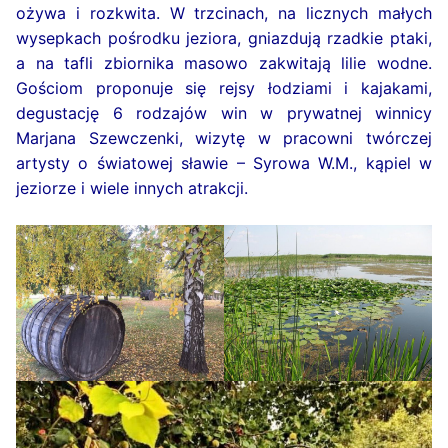
ożywa i rozkwita. W trzcinach, na licznych małych
wysepkach pośrodku jeziora, gniazdują rzadkie ptaki,
a na tafli zbiornika masowo zakwitają lilie wodne.
Gościom proponuje się rejsy łodziami i kajakami,
degustację 6 rodzajów win w prywatnej winnicy
Marjana Szewczenki, wizytę w pracowni twórczej
artysty o światowej sławie – Syrowa W.M., kąpiel w
jeziorze i wiele innych atrakcji.