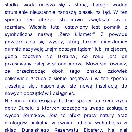
słodka woda miesza się z słoną, dlatego wodne
strumienie nieustannie nanoszą piasek na ląd. W ten
sposób ten obszar stopniowo zwiększa swoje
rozmiary. Właśnie tutaj ustawiony jest pomnik z
symboliczną nazwą „Zero kilometr”. Z powodu
powiększania się wyspy, którą lokalni mieszkańcy
dumnie nazywają „najmłodszym lądem” lub „miejscem,
gdzie zaczyna się Ukraina”, co roku jest on
przesuwany dalej w stronę morza. Mówi się również,
że przechodząc obok tego znaku, człowiek
całkowicie zrzuca z siebie negatyw i w ten sposób
„resetuje się”, napełniając się nową inspiracją do
nowych początków i osiągnięć.
Nie mniej interesujący będzie spacer po sieci wysp
delty Dunaju, z których szczególną uwagę zasługuje
wyspa Jermałów. Jest to efekt pracy natury oraz
ekologów, unikalna w swoim rodzaju, wchodząca w
skład Dunajskiego Rezerwatu Biosfery. Na niej