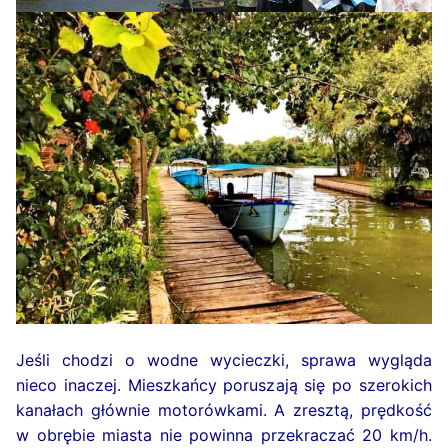
Jeśli chodzi o wodne wycieczki, sprawa wygląda
nieco inaczej. Mieszkańcy poruszają się po szerokich
kanałach głównie motorówkami. A zresztą, prędkość
w obrębie miasta nie powinna przekraczać 20 km/h.