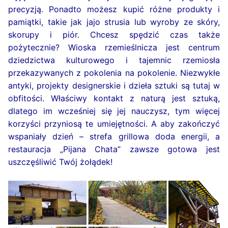
precyzją. Ponadto możesz kupić różne produkty i
pamiątki, takie jak jajo strusia lub wyroby ze skóry,
skorupy i piór. Chcesz spędzić czas także
pożytecznie? Wioska rzemieślnicza jest centrum
dziedzictwa kulturowego i tajemnic rzemiosła
przekazywanych z pokolenia na pokolenie. Niezwykłe
antyki, projekty designerskie i dzieła sztuki są tutaj w
obfitości. Właściwy kontakt z naturą jest sztuką,
dlatego im wcześniej się jej nauczysz, tym więcej
korzyści przyniosą te umiejętności. A aby zakończyć
wspaniały dzień – strefa grillowa doda energii, a
restauracja „Pijana Chata” zawsze gotowa jest
uszczęśliwić Twój żołądek!