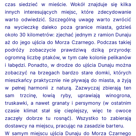
czas siedzieć w mieście. Wokół znajduje się kilka
innych interesujących miejsc, które zdecydowanie
warto odwiedzić. Szczególną uwagę warto zwrócić
na wycieczkę daleko poza granice miasta, gdzieś
około 30 kilometrów: zjechać jednym z ramion Dunaju
aż do jego ujścia do Morza Czarnego. Podczas takiej
podróży zobaczycie prawdziwą dziką przyrodę:
ogromną liczbę ptaków, w tym całe kolonie pelikanów
i łabędzi. Ponadto, w drodze do ujścia Dunaju można
zobaczyć na brzegach bardzo stare domki, których
mieszkańcy praktycznie nie pływają do miasta, a żyją
w pełnej harmonii z naturą. Zazwyczaj zbierają ten
sam trzcinę, łowią ryby, uprawiają winogrona,
truskawki, a nawet granaty i persymony (w ostatnim
czasie klimat stał się cieplejszy, więc te owoce
zaczęły dobrze tu rosnąć). Wszystko to zabierają
dostawcy na miejscu, pracując na zasadzie barteru.
W samym miejscu ujścia Dunaju do Morza Czarnego