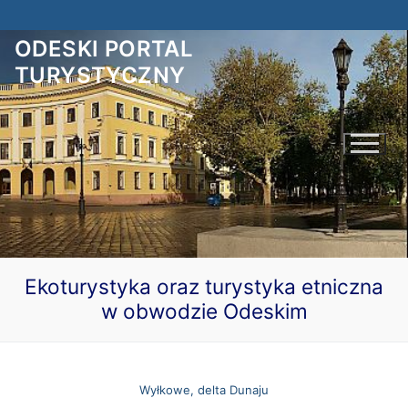
Przejdź
do
ODESKI PORTAL
treści
TURYSTYCZNY
Ekoturystyka oraz turystyka etniczna
w obwodzie Odeskim
Polski
Українська
Odesa czeka na Ciebie!
Wyłkowe, delta Dunaju