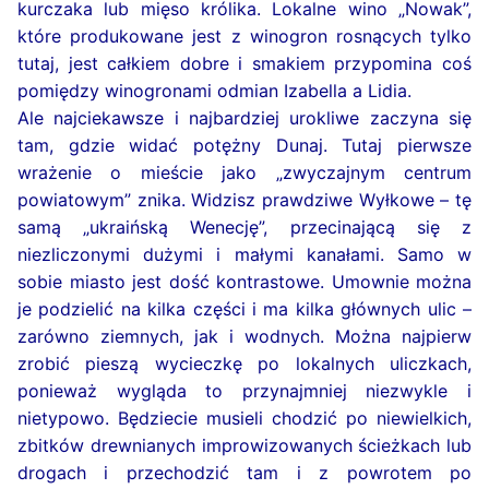
kurczaka lub mięso królika. Lokalne wino „Nowak”,
które produkowane jest z winogron rosnących tylko
tutaj, jest całkiem dobre i smakiem przypomina coś
pomiędzy winogronami odmian Izabella a Lidia.
Ale najciekawsze i najbardziej urokliwe zaczyna się
tam, gdzie widać potężny Dunaj. Tutaj pierwsze
wrażenie o mieście jako „zwyczajnym centrum
powiatowym” znika. Widzisz prawdziwe Wyłkowe – tę
samą „ukraińską Wenecję”, przecinającą się z
niezliczonymi dużymi i małymi kanałami. Samo w
sobie miasto jest dość kontrastowe. Umownie można
je podzielić na kilka części i ma kilka głównych ulic –
zarówno ziemnych, jak i wodnych. Można najpierw
zrobić pieszą wycieczkę po lokalnych uliczkach,
ponieważ wygląda to przynajmniej niezwykle i
nietypowo. Będziecie musieli chodzić po niewielkich,
zbitków drewnianych improwizowanych ścieżkach lub
drogach i przechodzić tam i z powrotem po