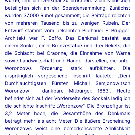
wurde, ihm ein Denkmal zu errichten. Viele Menschen
beteiligten sich an der Spendensammlung. Zunächst
wurden 37.000 Rubel gesammelt; die Beiträge reichten
von mehreren Tausend bis zu wenigen Rubeln. Der
Entwurf stammt vom bekannten Bildhauer F. Brugger.
Architekt war F. Boffo. Das Denkmal besteht aus
einem Sockel, einer Bronzestatue und drei Reliefs, die
die Schlacht bei Craonne, die Einnahme von Warna
sowie Landwirtschaft und Handel darstellen, die unter
Woronzows Förderung stark aufblühten. Die
ursprünglich vorgesehene Inschrift lautete: „Dem
Durchlauchtigsten Fürsten Michail Semjonowitsch
Woronzow – dankbare Mitbürger. 1863“. Heute
befindet sich auf der Vorderseite des Sockels lediglich
die schlichte Inschrift: „Woronzow“. Die Bronzefigur ist
3,2 Meter hoch; die Gesamthöhe des Denkmals
beträgt mehr als acht Meter. Die äußere Erscheinung
Woronzows weist eine bemerkenswerte Ähnlichkeit