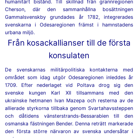
humanitärt bistånd. Till skillnad från grannregionen
Odesas katter
Cherson, där den sammanhållna bosättningen
Torgen i den historiska stadskärnan
Gammalsvenskby grundades år 1782, integrerades
Foto- och videogalleri över Odesa
svenskarna i Odesaregionen främst i hamnstadens
Monument. Skulpturala kompositioner
urbana miljö.
Odesas kulturminnesmärkta broar
Från kosackallianser till de första
Odesas berömda trappor och nedfarter
konsulaten
Street Art. Muralmålningar
De svenskarnas militärpolitiska kontakterna med
området som idag utgör Odesaregionen inleddes år
1709. Efter nederlaget vid Poltava drog sig den
svenske kungen Karl XII tillsammans med den
ukrainske hetmanen Ivan Mazepa och resterna av de
allierade styrkorna tillbaka genom Svartahavssteppen
och dåtidens vänsterstrands-Bessarabien till den
osmanska fästningen Bender. Denna reträtt markerade
den första större närvaron av svenska undersåtar i