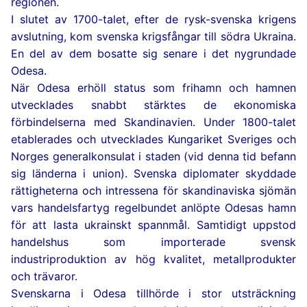
regionen.
I slutet av 1700-talet, efter de rysk-svenska krigens
avslutning, kom svenska krigsfångar till södra Ukraina.
En del av dem bosatte sig senare i det nygrundade
Odesa.
När Odesa erhöll status som frihamn och hamnen
utvecklades snabbt stärktes de ekonomiska
förbindelserna med Skandinavien. Under 1800-talet
etablerades och utvecklades Kungariket Sveriges och
Norges generalkonsulat i staden (vid denna tid befann
sig länderna i union). Svenska diplomater skyddade
rättigheterna och intressena för skandinaviska sjömän
vars handelsfartyg regelbundet anlöpte Odesas hamn
för att lasta ukrainskt spannmål. Samtidigt uppstod
handelshus som importerade svensk
industriproduktion av hög kvalitet, metallprodukter
och trävaror.
Svenskarna i Odesa tillhörde i stor utsträckning