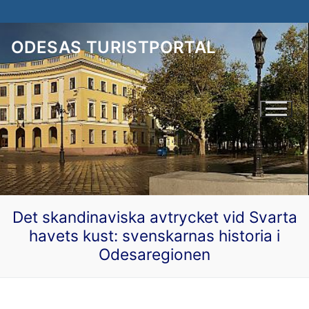
Hoppa
till
innehåll
ODESAS TURISTPORTAL
Det skandinaviska avtrycket vid Svarta
havets kust: svenskarnas historia i
Odesaregionen
Svenska
Українська
Odesa väntar på dig!