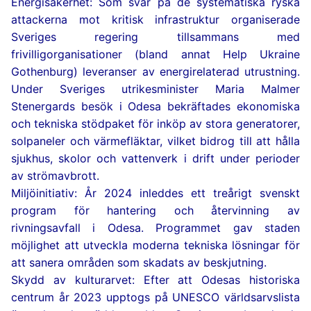
Energisäkerhet: Som svar på de systematiska ryska
attackerna mot kritisk infrastruktur organiserade
Sveriges regering tillsammans med
frivilligorganisationer (bland annat Help Ukraine
Gothenburg) leveranser av energirelaterad utrustning.
Under Sveriges utrikesminister Maria Malmer
Stenergards besök i Odesa bekräftades ekonomiska
och tekniska stödpaket för inköp av stora generatorer,
solpaneler och värmefläktar, vilket bidrog till att hålla
sjukhus, skolor och vattenverk i drift under perioder
av strömavbrott.
Miljöinitiativ: År 2024 inleddes ett treårigt svenskt
program för hantering och återvinning av
rivningsavfall i Odesa. Programmet gav staden
möjlighet att utveckla moderna tekniska lösningar för
att sanera områden som skadats av beskjutning.
Skydd av kulturarvet: Efter att Odesas historiska
centrum år 2023 upptogs på UNESCO världsarvslista