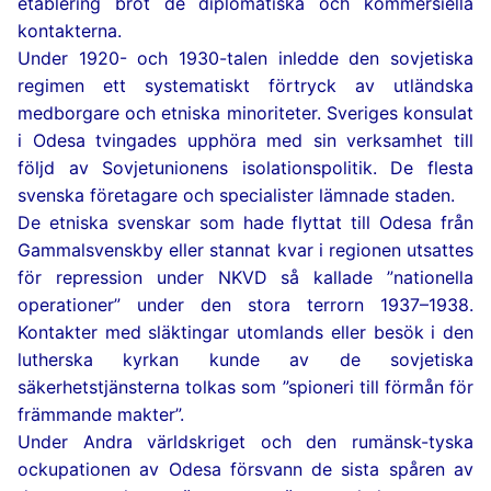
etablering bröt de diplomatiska och kommersiella
kontakterna.
Under 1920- och 1930-talen inledde den sovjetiska
regimen ett systematiskt förtryck av utländska
medborgare och etniska minoriteter. Sveriges konsulat
i Odesa tvingades upphöra med sin verksamhet till
följd av Sovjetunionens isolationspolitik. De flesta
svenska företagare och specialister lämnade staden.
De etniska svenskar som hade flyttat till Odesa från
Gammalsvenskby eller stannat kvar i regionen utsattes
för repression under NKVD så kallade ”nationella
operationer” under den stora terrorn 1937–1938.
Kontakter med släktingar utomlands eller besök i den
lutherska kyrkan kunde av de sovjetiska
säkerhetstjänsterna tolkas som ”spioneri till förmån för
främmande makter”.
Under Andra världskriget och den rumänsk-tyska
ockupationen av Odesa försvann de sista spåren av