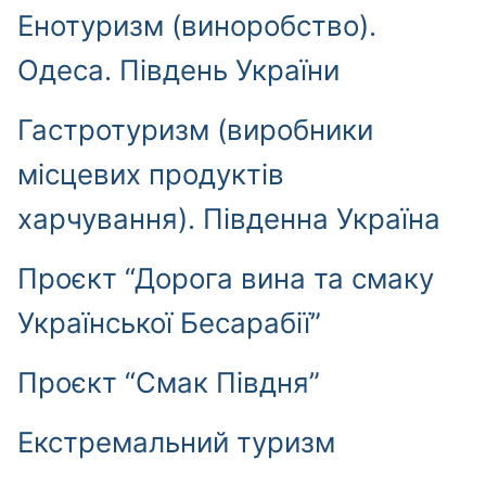
Енотуризм (виноробство).
Одеські котики
Що робити, якщо Ви опинились під завалом
Площі історичного центру
Дегустаційні зали
Історія міського транспорту Одеси
Одеса. Південь України
Фото- та відео галерея Одеси
Пам’ятники. Композиції
Кінотеатри Одеси
Гастротуризм (виробники
Одеські мости-пам’ятки
Торговельно-розважальні центри (ТРЦ)
місцевих продуктів
Знамениті сходи та узвози Одеси
харчування). Південна Україна
Стріт-Арт. Мурали
Проєкт “Дорога вина та смаку
Української Бесарабії”
Проєкт “Смак Півдня”
Екстремальний туризм