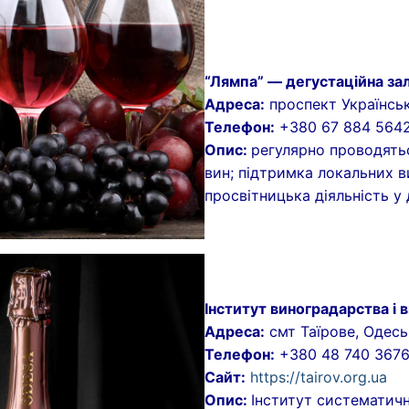
“Лямпа” — дегустаційна зал
Адреса:
проспект Українськ
Телефон:
+380 67 884 564
Опис:
регулярно проводять
вин; підтримка локальних в
просвітницька діяльність у 
Інститут виноградарства і 
Адреса:
смт Таїрове, Одесь
Телефон:
+380 48 740 367
Сайт:
https://tairov.org.ua
Опис:
Інститут систематичн