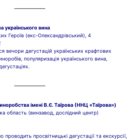
а українського вина
их Героїв (екс-Олександрівський), 4
2
ся вечори дегустацій українських крафтових
иноробів, популяризація українського вина,
дегустаціях.
виноробства імені В.Є. Таїрова (ННЦ «Таїрова»)
ка область (винзавод, дослідний центр)
6
о проводить просвітницькі дегустації та екскурсії,