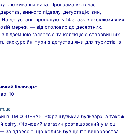
ру споживання вина. Програма включає
дарства, винного підвалу, дегустацію вин,
 На дегустації пропонують 14 зразків ексклюзивних
говій мережі — від столових до десертних.
а з підземною галереєю та колекцією старовинних
ть екскурсійні тури з дегустаціями для туристів із
зький бульвар»
ар, 10
om.ua
вина ТМ «ODESA» і «Французький бульвар», а також
и й світу. Фірмовий магазин розташований у місці
у — за адресою, що колись був центр виноробства