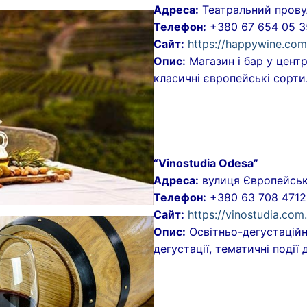
Адреса:
Театральний прову
Телефон:
+380 67 654 05 3
Сайт:
https://happywine.com
Опис:
Магазин і бар у цент
класичні європейські сорти
“Vinostudia Odesa”
Адреса:
вулиця Європейська
Телефон:
+380 63 708 4712
Сайт:
https://vinostudia.com
Опис:
Освітньо-дегустаційн
дегустації, тематичні події