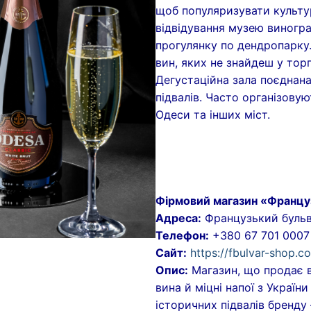
щоб популяризувати культу
відвідування музею виногра
прогулянку по дендропарку.
вин, яких не знайдеш у тор
Дегустаційна зала поєднан
підвалів. Часто організовую
Одеси та інших міст.
Фірмовий магазин «Францу
Адреса:
Французький бульв
Телефон:
+380 67 701 0007
Сайт:
https://fbulvar-shop.c
Опис:
Магазин, що продає 
вина й міцні напої з Україн
історичних підвалів бренд