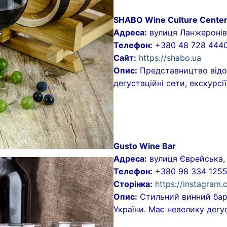
SHABO Wine Culture Center 
Адреса:
вулиця Ланжеронів
Телефон:
+380 48 728 444
Сайт:
https://shabo.ua
Опис:
Представництво відом
дегустаційні сети, екскурсі
Gusto Wine Bar
Адреса:
вулиця Єврейська,
Телефон:
+380 98 334 125
Сторінка:
https://instagram
Опис:
Стильний винний бар 
України. Має невелику дегус