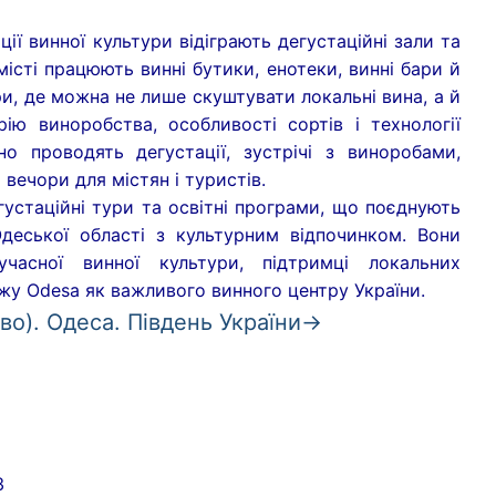
ії винної культури відіграють дегустаційні зали та
місті працюють винні бутики, енотеки, винні бари й
ри, де можна не лише скуштувати локальні вина, а й
рію виноробства, особливості сортів і технології
но проводять дегустації, зустрічі з виноробами,
 вечори для містян і туристів.
устаційні тури та освітні програми, що поєднують
Одеської області з культурним відпочинком. Вони
часної винної культури, підтримці локальних
джу Odesa як важливого винного центру України.
во). Одеса. Південь України→
Україна
3