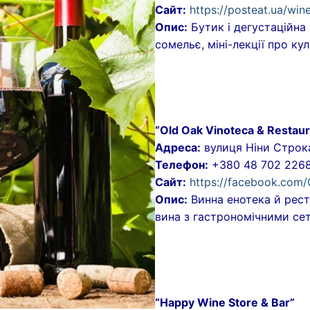
Сайт:
https://posteat.ua/win
ську мову”, якої насправді не існує
 ринки Одеси
 Зоопарки
інки підчас повітряної тривоги в Одесі
и. Аеропорт
Опис:
Бутик і дегустаційна 
сомельє, міні-лекції про ку
ки
 зони
деси
кщо Ви опинились під завалом
ького транспорту. Таксі
о галерея Одеси
чного центру
зали
ого транспорту Одеси
омпозиції
деси
“Old Oak Vinoteca & Restaur
и-пам’ятки
розважальні центри (ТРЦ)
Адреса:
вулиця Ніни Строкат
Телефон:
+380 48 702 226
оди та узвози Одеси
Сайт:
https://facebook.com/
Опис:
Винна енотека й рест
урали
вина з гастрономічними се
“Happy Wine Store & Bar”