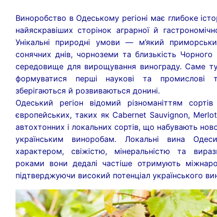
Виноробство в Одеському регіоні має глибоке істо
Українська
Одеса чекає на т
найяскравіших сторінок аграрної й гастрономічно
English
Одеса
Унікальні природні умови — м’який приморський
сонячних днів, чорноземи та близькість Чорного
Français
Герб та прап
Туристичні місця
середовище для вирощування винограду. Саме тут
формуватися перші наукові та промислові тр
Español
Про Одесу
Пізнавальний
Туристичні місця
зберігаються й розвиваються донині.
Одеський регіон відомий різноманіттям сортів
Deutsch
Одеса крізь с
Локації
Екотуризм та
Корисна інформа
європейських, таких як Cabernet Sauvignon, Merlot,
Svenska
Одеса: (не)тро
Театри. Філар
Енотуризм (ви
Дозвілля
Державні симв
автохтонних і локальних сортів, що набувають нов
Для фахівців
українським виноробам. Локальні вина Одеси
Polski
Етнічні груп
Музеї. Галереї
Гастротуризм 
Що обов’язков
Трохи про ук
Відомі санатор
характером, свіжістю, мінеральністю та вира
роками вони дедалі частіше отримують міжнаро
Українці в іс
Катакомби О
Культові спор
Проєкт “Дорог
Екскурсії в О
Офіційний са
Дипломатичні 
підтверджуючи високий потенціал українського ви
Німецьки коло
Кінематограф 
Палаци Одес
Проєкт “Смак
Пляжі та кур
Туристичний 
Національні к
Поляки Півдня
Одеська лока
Катакомби О
Екстремальн
Аквапарки. П
Що потрібно 
Транспорт в О