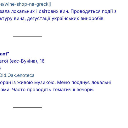
es/wine-shop-na-greckij
зала локальних і світових вин. Проводяться події з
льтуру вина, дегустації українських виноробів.
ant”
ої (екс-Буніна), 16
8
Old.Oak.enoteca
оран із живою музикою. Меню поєднує локальні
тами. Часто проводять тематичні вечори.