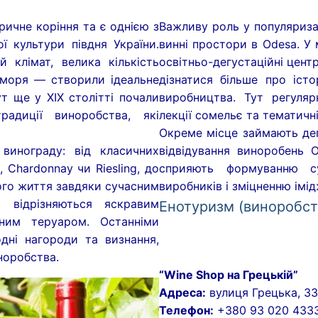
ричне коріння та є однією з
Важливу роль у популяризац
ебе!
ї культури півдня України.
винні простори в Odesa. У 
 клімат, велика кількість
освітньо-дегустаційні цент
 моря — створили ідеальне
дізнатися більше про істо
ор Одеси
 Півдня України
 ще у ХІХ столітті почали
виробництва. Тут регуляр
адиції виноробства, які
лекції сомельє та тематичні
 туризм в Одеський області
 України
Окреме місце займають дег
 винограду: від класичних
відвідування виноробень 
толіття
 етнотуризм в Одеській області
ція
 Chardonnay чи Riesling, до
сприяють формуванню су
хи історії
монія. Цирк
норобство). Одеса. Південь України
оли України: Герб, Прапор, Гімн
ого життя завдяки сучасним
виробників і зміцненню імі
 відрізняються яскравим
Енотуризм (виноробст
и Одещини
(виробники місцевих продуктів харчування). Південна 
о потрібно зробити в Одесі
раїнську валюту
ії Одеси. Медичні клініки.
зним теруаром. Останніми
дні нагороди та визнання,
торії Одещини
деси
уди
а вина та смаку Української Бесарабії”
десі
йт Одеси
місії в Одесі
норобства.
“Wine Shop на Грецькій”
нії Півдня України
в Одесі: історія та сучасність
и
 Півдня”
орти Одеського узбережжя
сайт Одеси
ультурні центри в Одесі
Адреса:
вулиця Грецька, 33
 України. Одеса
льна кухня
деси
ий туризм
ляжні басейни
знати про комендантську годину
Телефон:
+380 93 020 433
десі. Вокзали