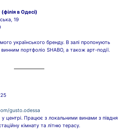
(філія в Одесі)
ська, 19
0
ого українського бренду. В залі пропонують
ї винним портфоліо SHABO, а також арт-події.
 25
5
.com/gusto.odessa
у центрі. Працює з локальними винами з півдня
таційну кімнату та літню терасу.