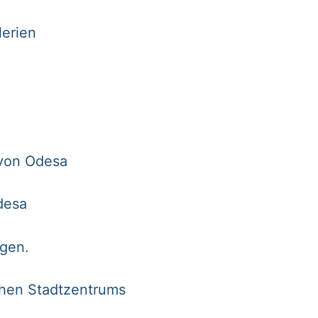
lerien
von Odesa
ne
desa
ien“
agen.
schen Stadtzentrums