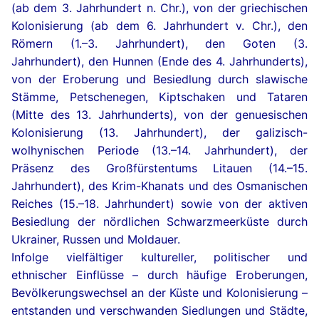
Die lokale Küche von Odesa
Die Bahnhöfe von Odesa. Der Flughafen
Der Extremtourismus
(ab dem 3. Jahrhundert n. Chr.), von der griechischen
Verhaltensregeln während eines Luftalarms in
Kolonisierung (ab dem 6. Jahrhundert v. Chr.), den
Die Plätze des historischen Stadtzentrums
Die Degustationssäle
Ein wenig über die „Odesaer Sprache“, die es in
Die Linien des städtischen Nahverkehrs. Die Taxis
Odesa
Römern (1.–3. Jahrhundert), den Goten (3.
Wirklichkeit gar nicht gibt
Die Denkmäler. Die skulpturalen Kompositionen
Die Kinos von Odesa
Jahrhundert), den Hunnen (Ende des 4. Jahrhunderts),
Die Geschichte des städtischen Nahverkehrs von
Was tun, wenn Sie unter Trümmern
von der Eroberung und Besiedlung durch slawische
Odesas geliebte Katzen
Odesa
eingeschlossen sind?
Die denkmalgeschützten Brücken von Odesa
Die Einkaufs- und Unterhaltungszentren (EUZ)
Stämme, Petschenegen, Kiptschaken und Tataren
Die Foto- und Videogalerie von Odesa
(Mitte des 13. Jahrhunderts), von der genuesischen
Die berühmten Treppen und Abhänge von Odesa
Kolonisierung (13. Jahrhundert), der galizisch-
wolhynischen Periode (13.–14. Jahrhundert), der
Die Street Art. Die Wandgemälde
Präsenz des Großfürstentums Litauen (14.–15.
Jahrhundert), des Krim-Khanats und des Osmanischen
Reiches (15.–18. Jahrhundert) sowie von der aktiven
Besiedlung der nördlichen Schwarzmeerküste durch
Ukrainer, Russen und Moldauer.
Infolge vielfältiger kultureller, politischer und
ethnischer Einflüsse – durch häufige Eroberungen,
Bevölkerungswechsel an der Küste und Kolonisierung –
entstanden und verschwanden Siedlungen und Städte,