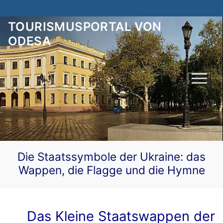
Zum
Inhalt
TOURISMUSPORTAL VON
springen
ODESA
Die Staatssymbole der Ukraine: das
Wappen, die Flagge und die Hymne
Deutsch
Українська
Odesa Wartet auf Sie!
Das Kleine Staatswappen der