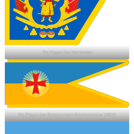
Die Flagge des Hetmanats
Die Flagge des Schwarzmeer-Kosakenheeres (1803)