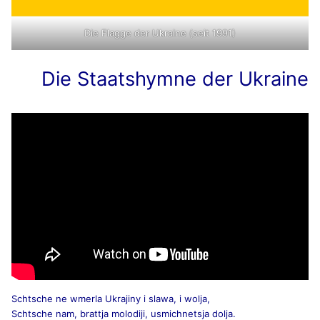
Die Flagge der Ukraine (seit 1991)
Die Staatshymne der Ukraine
Schtsche ne wmerla Ukrajiny i slawa, i wolja,
Schtsche nam, brattja molodiji, usmichnetsja dolja.